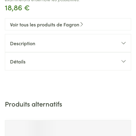
18,86 €
Voir tous les produits de Fagron
Description
Détails
Produits alternatifs
Il est possible de naviguer entre les éléments du carrousel 
Appuyer sur pour sauter le carrousel
Appuyez sur cette touche pour accéder à la navigation en 