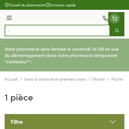
Aller au contenu
Conseil du pharmacien
Livraison rapide
Menu
Cherch
Rechercher
Votre pharmacie sera fermée le vendredi 14/08 en vue
du déménagement dans notre pharmacie temporaire
"conteneur" !
Accueil
/
Soins à domicile et premiers soins
/
Stomie
/
Poche st
1 pièce
Filtre