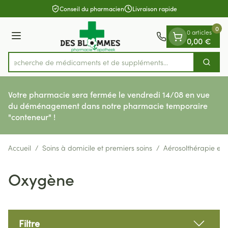
Diapositive 1 de 1
Aller au contenu
Conseil du pharmacien
Livraison rapide
0
0 articles
Menu
0,00 €
Recherche de médicaments et de supplé
Cherch
Rechercher
Votre pharmacie sera fermée le vendredi 14/08 en vue
du déménagement dans notre pharmacie temporaire
"conteneur" !
Accueil
/
Soins à domicile et premiers soins
/
Aérosolthérapie et
Oxygène
Filtre