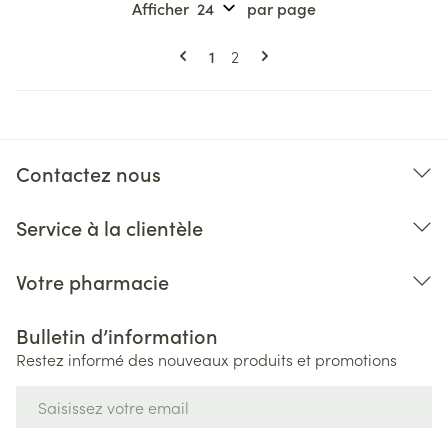
Afficher
par page
Pages
Vous lisez actuellement la page
Page
1
2
Contactez nous
Service à la clientèle
Votre pharmacie
Bulletin d’information
Restez informé des nouveaux produits et promotions
Adresse mail