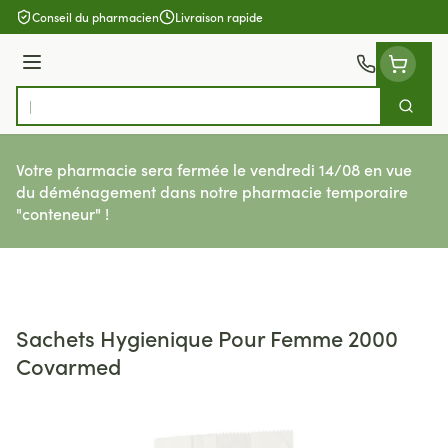
Aller au contenu
Conseil du pharmacien
Livraison rapide
Menu
Cherch
Rechercher
Votre pharmacie sera fermée le vendredi 14/08 en vue
du déménagement dans notre pharmacie temporaire
"conteneur" !
Sachets Hygienique Pour Femme 2000
Covarmed