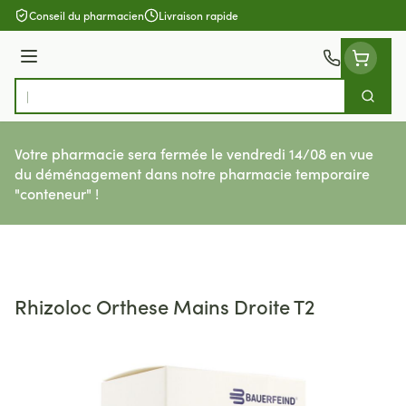
Aller au contenu
Conseil du pharmacien
Livraison rapide
Menu
Cherch
Rechercher
Votre pharmacie sera fermée le vendredi 14/08 en vue
du déménagement dans notre pharmacie temporaire
"conteneur" !
Rhizoloc Orthese Mains Droite T2