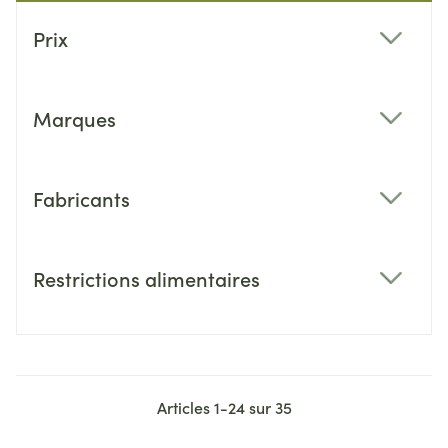
Passer à la liste des produits
Prix
filter
Marques
filter
Fabricants
filter
Restrictions alimentaires
filter
Articles
1
-
24
sur
35