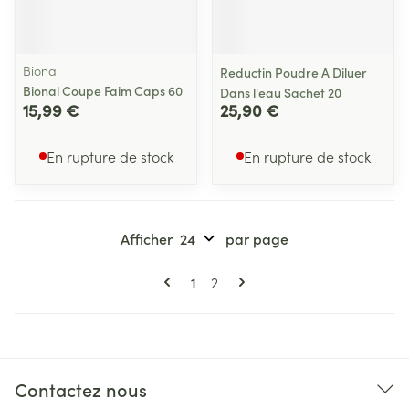
Bional
Reductin Poudre A Diluer
Bional Coupe Faim Caps 60
Dans l'eau Sachet 20
15,99 €
25,90 €
En rupture de stock
En rupture de stock
Afficher
par page
Pages
Vous lisez actuellement la page
Page
1
2
Contactez nous