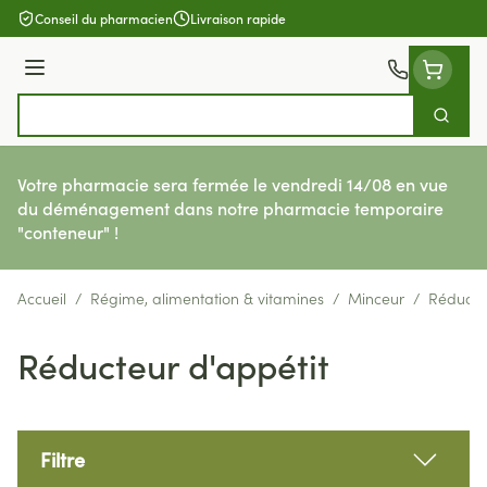
Aller au contenu
Conseil du pharmacien
Livraison rapide
Menu
Cherch
Rechercher
Votre pharmacie sera fermée le vendredi 14/08 en vue
du déménagement dans notre pharmacie temporaire
"conteneur" !
Accueil
/
Régime, alimentation & vitamines
/
Minceur
/
Réducteu
Réducteur d'appétit
Filtre