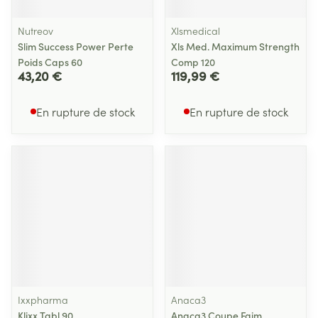
Nutreov
Xlsmedical
Slim Success Power Perte
Xls Med. Maximum Strength
Poids Caps 60
Comp 120
43,20 €
119,99 €
En rupture de stock
En rupture de stock
Ixxpharma
Anaca3
Klixx Tabl 90
Anaca3 Coupe Faim