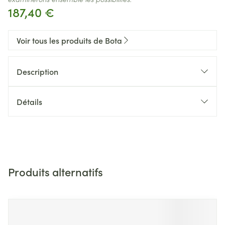
187,40 €
Voir tous les produits de Bota
Description
Détails
Produits alternatifs
Il est possible de naviguer entre les éléments du carrousel 
Appuyer sur pour sauter le carrousel
Appuyez sur cette touche pour accéder à la navigation en 