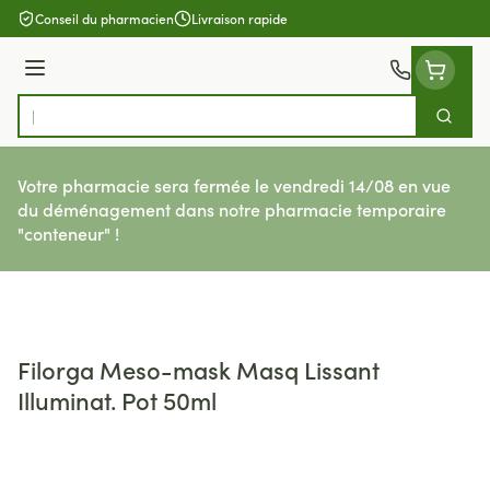
Aller au contenu
Conseil du pharmacien
Livraison rapide
Menu
Cherch
Rechercher
Votre pharmacie sera fermée le vendredi 14/08 en vue
du déménagement dans notre pharmacie temporaire
"conteneur" !
Filorga Meso-mask Masq Lissant
Illuminat. Pot 50ml