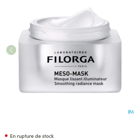
Filorga Meso-mask Masq Lissa
En rupture de stock