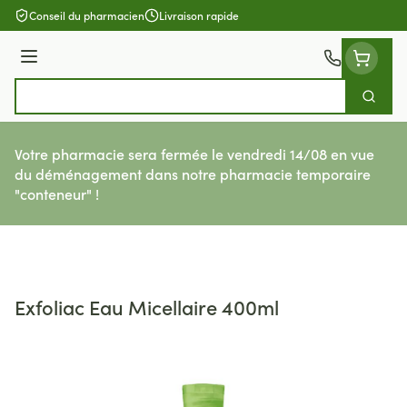
Aller au contenu
Conseil du pharmacien
Livraison rapide
Menu
Cherch
Rechercher
Votre pharmacie sera fermée le vendredi 14/08 en vue
du déménagement dans notre pharmacie temporaire
"conteneur" !
Exfoliac Eau Micellaire 400ml