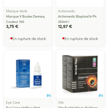
Marque Verte
Actiomedic
Marque V Boules Demaq
Actiomedic Biophos74 Ph
Couleur 100
250ml 1
3,75 €
12,97 €
En rupture de stock
En rupture de stock
Eye Care
Ote
Eye Care Uniflow 10ml
Ote Eyelid Wipes 15 Wipes