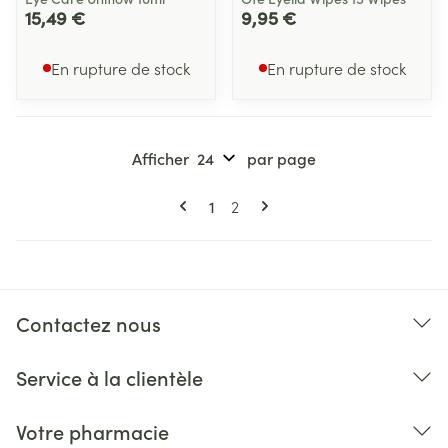
15,49 €
9,95 €
En rupture de stock
En rupture de stock
Afficher
par page
Pages
Vous lisez actuellement la page
Page
1
2
Contactez nous
Service à la clientèle
Votre pharmacie