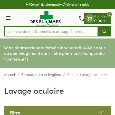
Diapositive 1 de 1
Aller au contenu
Conseil du pharmacien
Livraison rapide
0
0 articles
Menu
0,00 €
Recherche de médicaments et de sup
Cherch
Rechercher
Votre pharmacie sera fermée le vendredi 14/08 en vue
du déménagement dans notre pharmacie temporaire
"conteneur" !
Accueil
/
Beauté, soins et hygiène
/
Yeux
/
Lavage oculaire
Lavage oculaire
Filtre