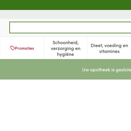
Ga naar de inhoud
Product, merk, categorie...
Schoonheid,
Dieet, voeding en
verzorging en
Promoties
Toon submenu voor Schoonheid
Toon subm
vitamines
hygiëne
Uw apotheek is geslote
Widmer Carbamide Creme N