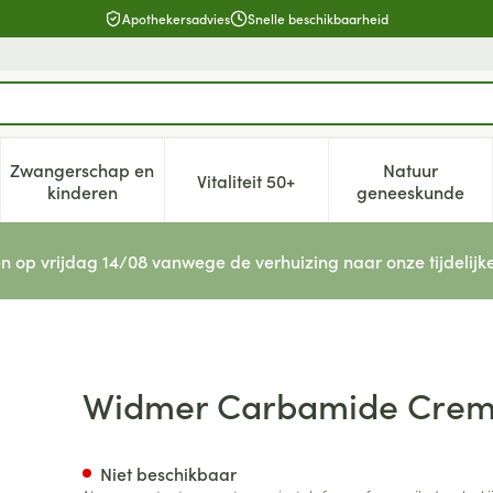
Apothekersadvies
Snelle beschikbaarheid
Zwangerschap en
Natuur
Vitaliteit 50+
, verzorging en hygiëne categorie
enu voor Dieet, voeding en vitamines categorie
Toon submenu voor Zwangerschap en kinderen cat
Toon submenu voor Vitaliteit 5
Toon subm
kinderen
geneeskunde
n op vrijdag 14/08 vanwege de verhuizing naar onze tijdelijk
/parf 50ml
Widmer Carbamide Crem
Niet beschikbaar