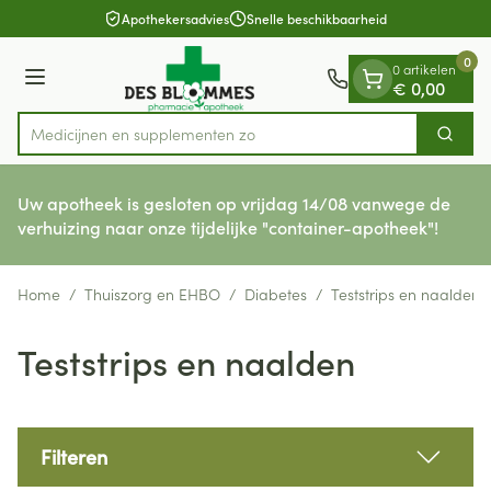
Dia 1 van 1
Ga naar de inhoud
Apothekersadvies
Snelle beschikbaarheid
0
0 artikelen
Menu
€ 0,00
Medicijn
Zoek
Product, merk, categorie...
Uw apotheek is gesloten op vrijdag 14/08 vanwege de
verhuizing naar onze tijdelijke "container-apotheek"!
Home
/
Thuiszorg en EHBO
/
Diabetes
/
Teststrips en naalden
Teststrips en naalden
Filteren