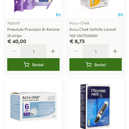
Abbott
Accu-Chek
Freestyle Precision B-Ketone
Accu Chek Softclix Lancet
10 strips
100 3307506001
€ 40,00
€ 8,73
Aantal
Aantal
Bestel
Bestel