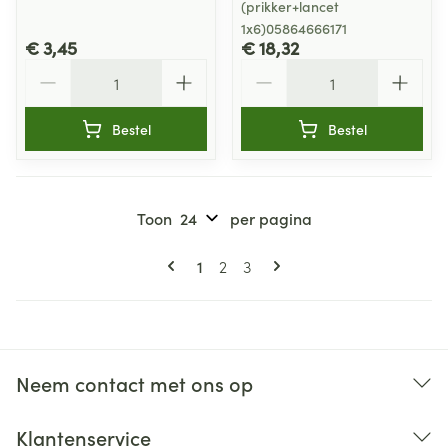
(prikker+lancet
1x6)05864666171
€ 3,45
€ 18,32
Aantal
Aantal
Bestel
Bestel
Toon
per pagina
Pagina's
U lees momenteel pagina
Pagina
Pagina
1
2
3
Neem contact met ons op
Klantenservice