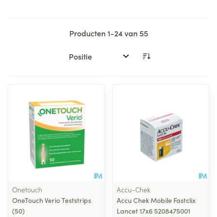
Producten
1
-
24
van
55
Sorteer op:
Onetouch
Accu-Chek
OneTouch Verio Teststrips
Accu Chek Mobile Fastclix
(50)
Lancet 17x6 5208475001