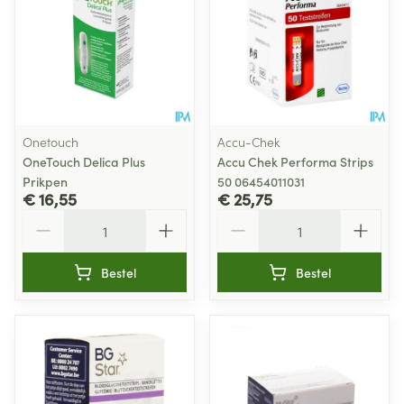
Onetouch
Accu-Chek
OneTouch Delica Plus
Accu Chek Performa Strips
Prikpen
50 06454011031
€ 16,55
€ 25,75
Aantal
Aantal
Bestel
Bestel