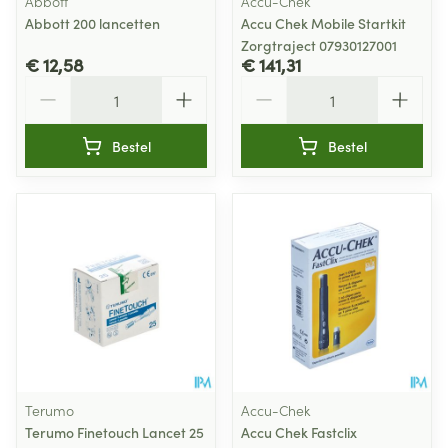
Abbott
Accu-Chek
Abbott 200 lancetten
Accu Chek Mobile Startkit
Zorgtraject 07930127001
€ 12,58
€ 141,31
Aantal
Aantal
Bestel
Bestel
Terumo
Accu-Chek
Terumo Finetouch Lancet 25
Accu Chek Fastclix