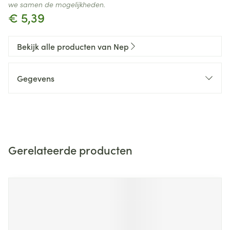
we samen de mogelijkheden.
€ 5,39
Bekijk alle producten van Nep
Gegevens
Gerelateerde producten
Navigeren door de elementen van de carrousel is mogelijk m
Druk om carrousel over te slaan
Druk op om naar carrouselnavigatie te gaan