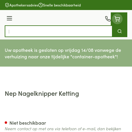
Ga naar de inhoud
Apothekersadvies
Snelle beschikbaarheid
Menu
Zoek
Product, merk, categorie...
Uw apotheek is gesloten op vrijdag 14/08 vanwege de
verhuizing naar onze tijdelijke "container-apotheek"!
Nep Nagelknipper Ketting
Nep Nagelknipper Ketting
Niet beschikbaar
Neem contact op met ons via telefoon of e-mail, dan bekijken