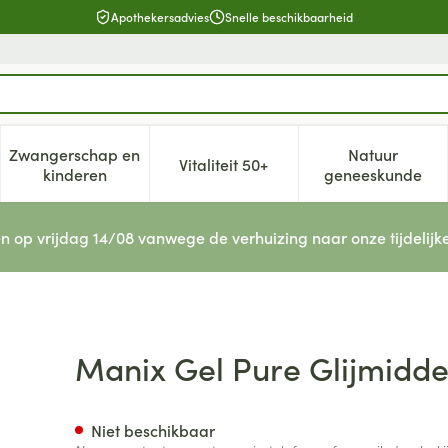
Apothekersadvies
Snelle beschikbaarheid
Zwangerschap en
Natuur
Vitaliteit 50+
, verzorging en hygiëne categorie
enu voor Dieet, voeding en vitamines categorie
Toon submenu voor Zwangerschap en kinderen cat
Toon submenu voor Vitaliteit 5
Toon subm
kinderen
geneeskunde
n op vrijdag 14/08 vanwege de verhuizing naar onze tijdelijk
80ml
Manix Gel Pure Glijmidde
Niet beschikbaar