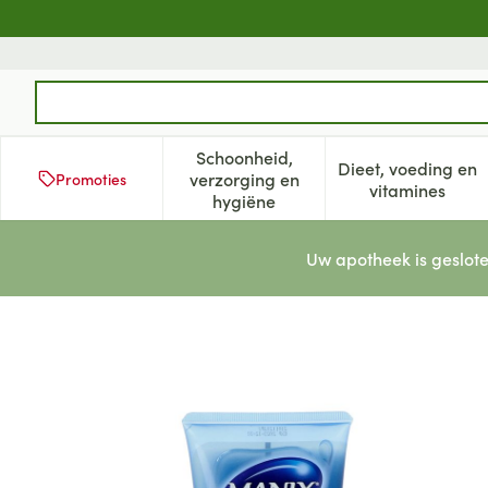
Ga naar de inhoud
Product, merk, categorie...
Schoonheid,
Dieet, voeding en
verzorging en
Promoties
Toon submenu voor Schoonheid
Toon subm
vitamines
hygiëne
Uw apotheek is geslote
Manix Gel Pure Glijmiddel 