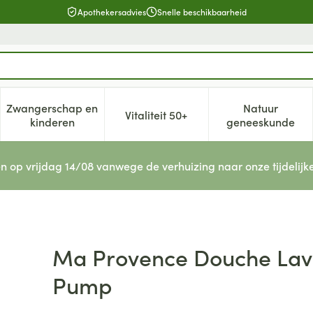
Apothekersadvies
Snelle beschikbaarheid
Zwangerschap en
Natuur
Vitaliteit 50+
, verzorging en hygiëne categorie
enu voor Dieet, voeding en vitamines categorie
Toon submenu voor Zwangerschap en kinderen cat
Toon submenu voor Vitaliteit 5
Toon subm
kinderen
geneeskunde
n op vrijdag 14/08 vanwege de verhuizing naar onze tijdelijk
delbloesem 250ml + Pump
Ma Provence Douche Lav
Pump