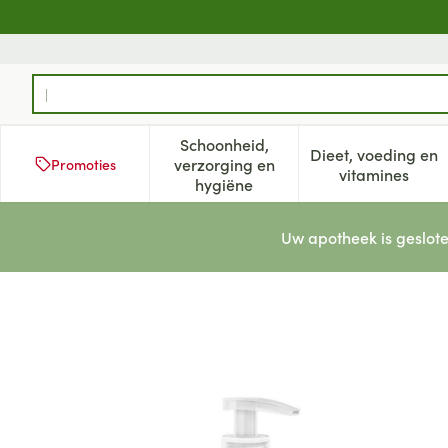
Ga naar de inhoud
Product, merk, categorie...
Schoonheid,
Dieet, voeding en
verzorging en
Promoties
Toon submenu voor Schoonheid
Toon subm
vitamines
hygiëne
Uw apotheek is geslote
Ma Provence Douche Laven