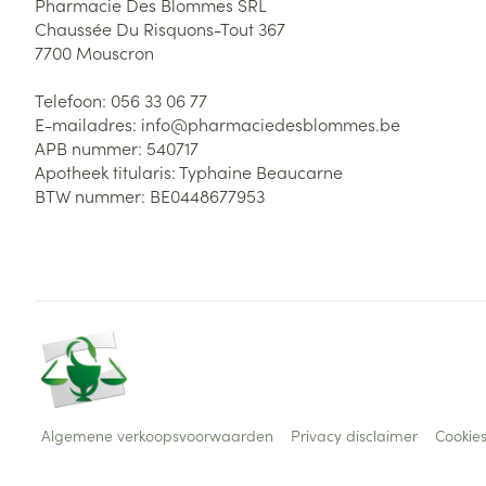
Pharmacie Des Blommes SRL
Chaussée Du Risquons-Tout 367
7700
Mouscron
Telefoon:
056 33 06 77
E-mailadres:
info@
pharmaciedesblommes.be
APB nummer:
540717
Apotheek titularis:
Typhaine Beaucarne
BTW nummer:
BE0448677953
Algemene verkoopsvoorwaarden
Privacy disclaimer
Cookie