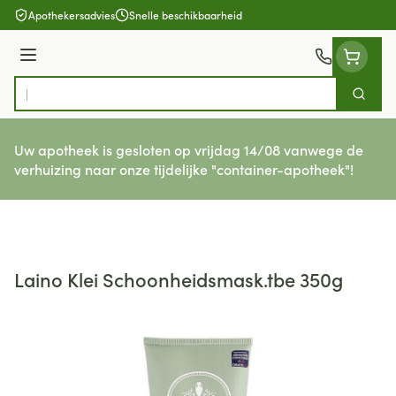
Ga naar de inhoud
Apothekersadvies
Snelle beschikbaarheid
Menu
Zoek
Product, merk, categorie...
Uw apotheek is gesloten op vrijdag 14/08 vanwege de
verhuizing naar onze tijdelijke "container-apotheek"!
Laino Klei Schoonheidsmask.tbe 350g