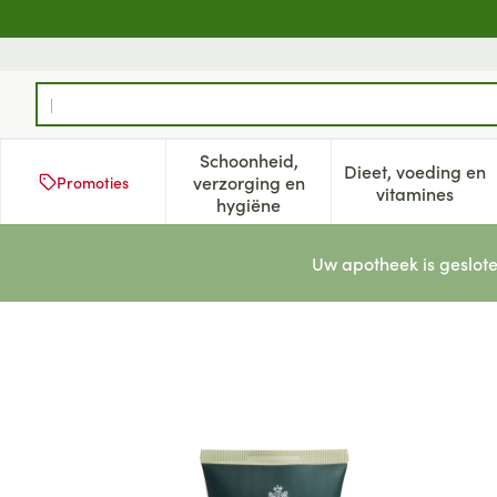
Ga naar de inhoud
Product, merk, categorie...
Schoonheid,
Dieet, voeding en
verzorging en
Promoties
Toon submenu voor Schoonheid
Toon subm
vitamines
hygiëne
Uw apotheek is geslote
Herbatint Royal Conditioner