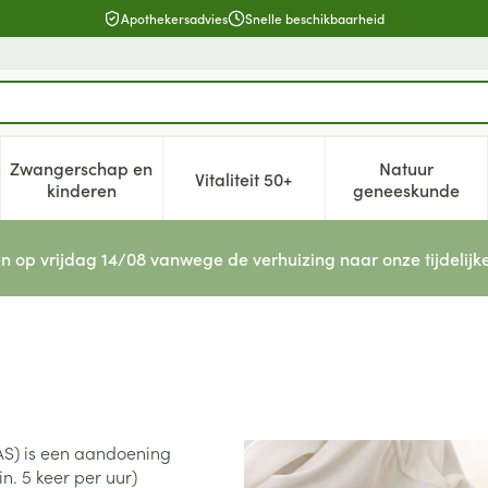
Apothekersadvies
Snelle beschikbaarheid
Zwangerschap en
Natuur
Vitaliteit 50+
, verzorging en hygiëne categorie
enu voor Dieet, voeding en vitamines categorie
Toon submenu voor Zwangerschap en kinderen cat
Toon submenu voor Vitaliteit 5
Toon subm
kinderen
geneeskunde
n op vrijdag 14/08 vanwege de verhuizing naar onze tijdelijk
AS) is een aandoening
n. 5 keer per uur)