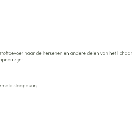
ftoevoer naar de hersenen en andere delen van het lichaam. D
pneu zijn:
rmale slaapduur;