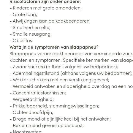
Risicofactoren zijn onder andere:
- Kinderen met grote amandelen;
- Grote tong;
- Afwijkingen aan de kaakbeenderen;
- Smal verhemelte;
- Smalle neusgang;
- Obesitas.
Wat zijn de symptomen van slaapapneu?
Slaapapneu veroorzaakt periodes van verminderde zuursto
klachten en symptomen. Specifieke kenmerken van slaapa
- Zwaar snurken (althans volgens uw bedpartner);
- Ademhalingsstilstand (althans volgens uw bedpartner);
- Wakker schrikken met een verstikkingsgevoel;
- Vermoeid ontwaken en slaperigheid overdag na een no
- Concentratiestoornissen;
- Vergeetachtigheid;
- Prikkelbaarheid, stemmingswisselingen;
- Ochtendhoofdpijn;
- Droge mond of pijnlijke keel bij het ontwaken;
- Beklemmend gevoel op de borst;
- Nachtzweten;