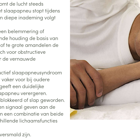
omt de lucht steeds
t slaapapneu stopt tijdens
n diepe inademing volgt
 een belemmering of
ende houding de basis van
 of te grote amandelen de
isch voor obstructieve
or de vernauwde
tructief slaapapneusyndroom
vaker voor bij oudere
eeft een duidelijke
aapapneu verergeren.
eblokkeerd of slap geworden.
en signaal geven aan de
n een combinatie van beide
hillende lichaamsfuncties
.
versmald zijn.