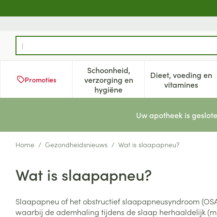
Ga naar de inhoud
Product, merk, categorie...
Schoonheid,
Dieet, voeding en
verzorging en
Promoties
Toon submenu voor Schoonheid
Toon subm
vitamines
hygiëne
Uw apotheek is geslote
Home
/
Gezondheidsnieuws
/
Wat is slaapapneu?
Wat is slaapapneu?
Slaapapneu of het obstructief slaapapneusyndroom (OS
waarbij de ademhaling tijdens de slaap herhaaldelijk (mi