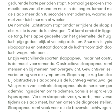
gedurende korte perioden stopt. Normaal gesproken stro
moeiteloos vanuit mond en neus in de longen. Iemand me
de slaap meer dan 10 seconden met ademen, waarna ee
met zeer luid snurken of woelen.
De normale luchtstroom stopt omdat er tijdens de slaap
obstructie is van de luchtwegen. Dat komt omdat in ligg
de tong, het slappe gedeelte van het gehemelte, de huig
luchtpijp gedeeltelijk of volledig afsluiten. Snurken is typ
slaapapneu en ontstaat doordat de luchtstroom zich do
luchtwegruimte perst.
Er zijn verschillende soorten slaapapneu, maar het obs
is de meest voorkomende. Obstructieve slaapapneu komt 
mensen en bij mensen met overgewicht. Gewichtsverlies g
verbetering van de symptomen. Slapen op je rug kan sl
Bij obstructieve slaapapneu is de luchtweg vernauwd, g
We spreken van centrale slaapapneu als de hersenen ge
ademhalingsspieren om te ademen. Soms is er sprake va
types apneu. Via een slaaponderzoek, waarbij men versc
tijdens de slaap meet, kunnen artsen de diagnose stellen
Slaapapneu komt vaak voor als de bovenste luchtwegen 