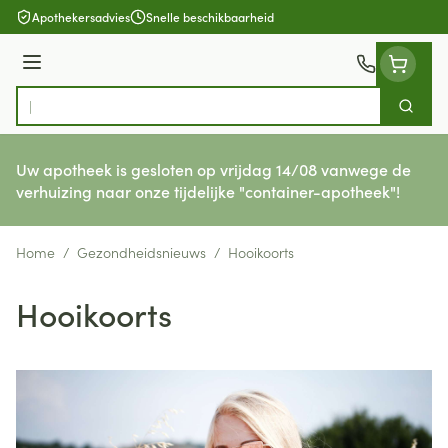
Ga naar de inhoud
Apothekersadvies
Snelle beschikbaarheid
Menu
Zoek
Product, merk, categorie...
Uw apotheek is gesloten op vrijdag 14/08 vanwege de
verhuizing naar onze tijdelijke "container-apotheek"!
Home
/
Gezondheidsnieuws
/
Hooikoorts
Hooikoorts