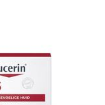
Hoeveelheid
100 gr
Verpakking
Behoud
Kamertemperatuur (15°C -