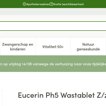
Apothekersadvies
Snelle beschikbaarheid
Zwangerschap en
Natuur
Vitaliteit 50+
, verzorging en hygiëne categorie
enu voor Dieet, voeding en vitamines categorie
Toon submenu voor Zwangerschap en kinderen cat
Toon submenu voor Vitaliteit 5
Toon subm
kinderen
geneeskunde
n op vrijdag 14/08 vanwege de verhuizing naar onze tijdelijk
ep 100g
Eucerin Ph5 Wastablet Z