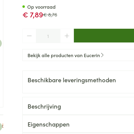
Op voorraad
Promotie prijs
€ 7,89
Adviesprijs
€ 8,76
Aantal
Bekijk alle producten van Eucerin
Beschikbare leveringsmethoden
Beschrijving
e
arger image
View larger image
View larger image
View larger image
Eigenschappen