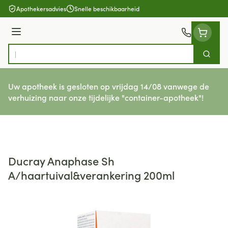
Ga naar de inhoud
Apothekersadvies
Snelle beschikbaarheid
Menu
Zoek
Product, merk, categorie...
Uw apotheek is gesloten op vrijdag 14/08 vanwege de
verhuizing naar onze tijdelijke "container-apotheek"!
Ducray Anaphase Sh
A/haartuival&verankering 200ml