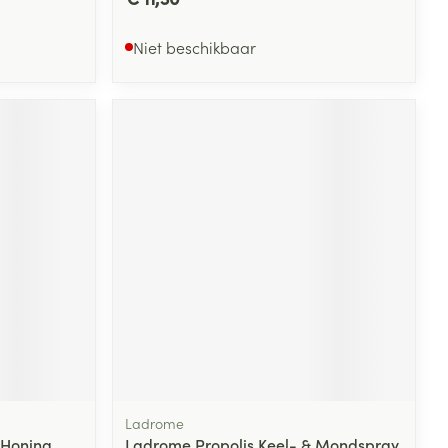
Niet beschikbaar
Ladrome
 Honing
Ladrome Propolis Keel- & Mondspray