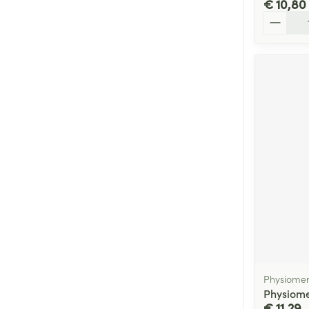
€ 10,80
Aantal
Physiome
Physiome
€ 11,29