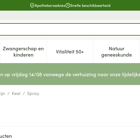
Apothekersadvies
Snelle beschikbaarheid
Zwangerschap en
Natuur
Vitaliteit 50+
, verzorging en hygiëne categorie
enu voor Dieet, voeding en vitamines categorie
Toon submenu voor Zwangerschap en kinderen cat
Toon submenu voor Vitaliteit 5
Toon subm
kinderen
geneeskunde
n op vrijdag 14/08 vanwege de verhuizing naar onze tijdelijk
ijn
/
Keel
/
Spray
ucten