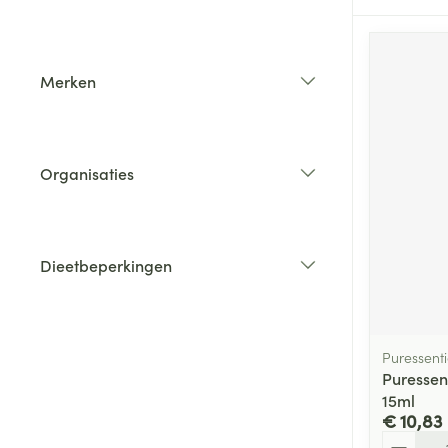
filter
Merken
filter
Organisaties
filter
Dieetbeperkingen
filter
Puressenti
Puressen
15ml
€ 10,83
Aantal