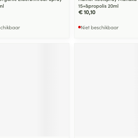
ml
15+&propolis 20ml
€ 10,10
schikbaar
Niet beschikbaar