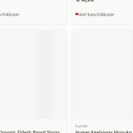
schikbaar
Niet beschikbaar
humer
 Organic Elderb.throat Spray
Humer Keelspray Manuka