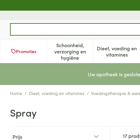
Ga naar de inhoud
Product, merk, categorie...
Schoonheid,
Dieet, voeding en
verzorging en
Promoties
Toon submenu voor Schoonheid
Toon subm
vitamines
hygiëne
Uw apotheek is geslote
Home
/
Dieet, voeding en vitamines
/
Voedingstherapie & welz
Spray
Doorgaan naar productlijst
17
prod
Prijs