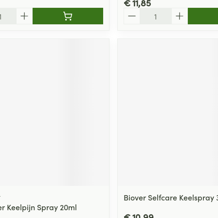
€ 11,85
Aantal
r
Biover Selfcare Keelspray
r Keelpijn Spray 20ml
€ 10,99