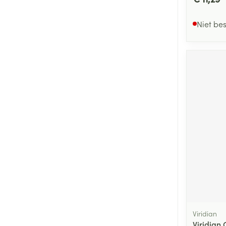
Niet be
Viridian
Viridian