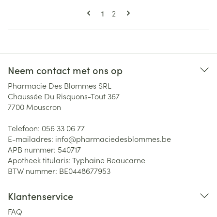
Pagina's
U lees momenteel pagina
Pagina
1
2
Neem contact met ons op
Pharmacie Des Blommes SRL
Chaussée Du Risquons-Tout 367
7700
Mouscron
Telefoon:
056 33 06 77
E-mailadres:
info@
pharmaciedesblommes.be
APB nummer:
540717
Apotheek titularis:
Typhaine Beaucarne
BTW nummer:
BE0448677953
Klantenservice
FAQ