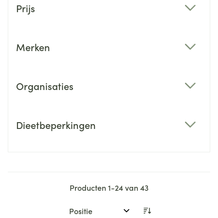
Prijs
filter
Merken
filter
Organisaties
filter
Dieetbeperkingen
filter
Producten
1
-
24
van
43
Sorteer op: