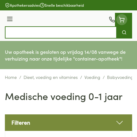
Ga naar de inhoud
Apothekersadvies
Snelle beschikbaarheid
Menu
Zoek
Product, merk, categorie...
Uw apotheek is gesloten op vrijdag 14/08 vanwege de
verhuizing naar onze tijdelijke "container-apotheek"!
Home
/
Dieet, voeding en vitamines
/
Voeding
/
Babyvoeding
Medische voeding 0-1 jaar
Filteren
Doorgaan naar productlijst