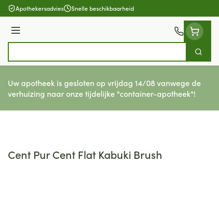
Ga naar de inhoud
Apothekersadvies
Snelle beschikbaarheid
Menu
Zoek
Product, merk, categorie...
Uw apotheek is gesloten op vrijdag 14/08 vanwege de
verhuizing naar onze tijdelijke "container-apotheek"!
Cent Pur Cent Flat Kabuki Brush