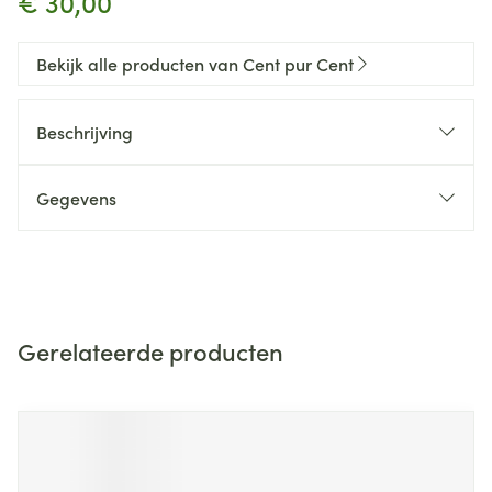
€ 30,00
Bekijk alle producten van Cent pur Cent
Beschrijving
Gegevens
Gerelateerde producten
Navigeren door de elementen van de carrousel is mogelijk m
Druk om carrousel over te slaan
Druk op om naar carrouselnavigatie te gaan