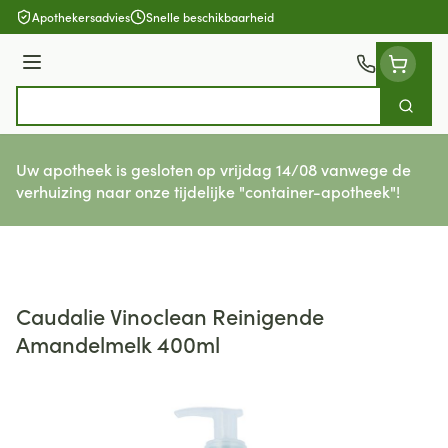
Ga naar de inhoud
Apothekersadvies
Snelle beschikbaarheid
Menu
Zoek
Product, merk, categorie...
Uw apotheek is gesloten op vrijdag 14/08 vanwege de
verhuizing naar onze tijdelijke "container-apotheek"!
Caudalie Vinoclean Reinigende
Amandelmelk 400ml