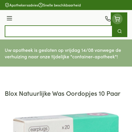
Ga naar de inhoud
Apothekersadvies
Snelle beschikbaarheid
Menu
Zoek
Product, merk, categorie...
Uw apotheek is gesloten op vrijdag 14/08 vanwege de
verhuizing naar onze tijdelijke "container-apotheek"!
Blox Natuurlijke Was Oordopjes 10 Paar