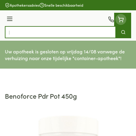
Ga naar de inhoud
Apothekersadvies
Snelle beschikbaarheid
Menu
Zoek
Product, merk, categorie...
Uw apotheek is gesloten op vrijdag 14/08 vanwege de
verhuizing naar onze tijdelijke "container-apotheek"!
Benoforce Pdr Pot 450g