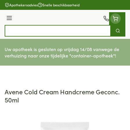
Ga naar de inhoud
Apothekersadvies
Snelle beschikbaarheid
Menu
Zoek
Product, merk, categorie...
Uw apotheek is gesloten op vrijdag 14/08 vanwege de
verhuizing naar onze tijdelijke "container-apotheek"!
Avene Cold Cream Handcreme Geconc.
50ml